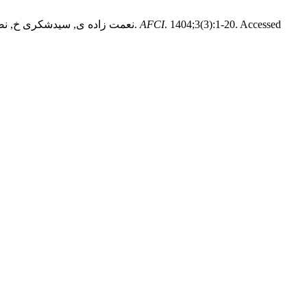
. 1404;3(3):1-20. Accessed
AFCI
نعمت زاده ی, سیدشکری خ, نصابیان ش, امین رشتی ن. اثرات آستانه‌ای کیفیت نهادی، انرژی‌های تجدیدپذیر و توسعه مالی بر پتانسیل گرمایش جهانی برای کشورهای نفتی.