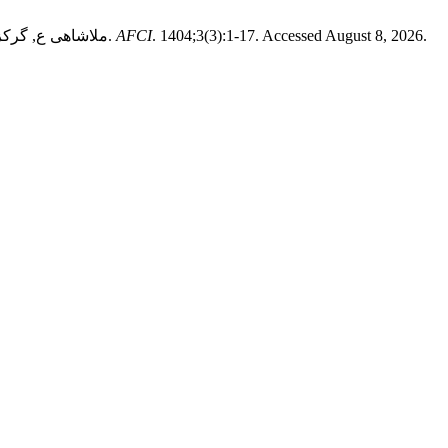
. 1404;3(3):1-17. Accessed August 8, 2026.
AFCI
ملاشاهی ع, گرکز م, خوزین ع, معطوفی عر. عوامل موثر بر تصمیم گیری غیربهینه حسابرسان: نقش عدم تحمل ابهام، فشار بودجه زمانی و شواهد اطلاعاتی.