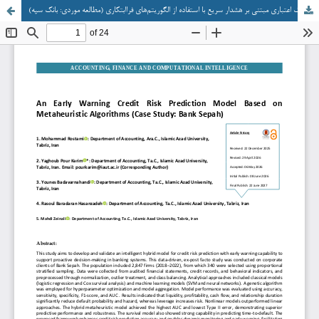
ارائه الگوی پیش‌بینی ریسک اعتباری مبتنی بر هشدار سریع با استفاده از الگوریتم‌های فراابتکاری (مطالعه موردی: بانک سپه)