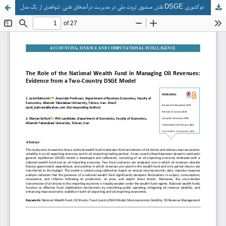
نقش صندوق ثروت ملی در مدیریت درآمدهای نفتی: شواهدی از یک مدل DSGE دوکشوری