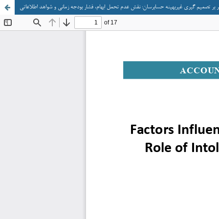
ر بر تصمیم گیری غیربهینه حسابرسان: نقش عدم تحمل ابهام، فشار بودجه زمانی و شواهد اطلاعاتی