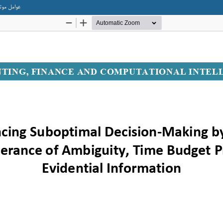
عوامل موث