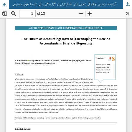
آینده حسابداری: چگونگی تحول نقش حسابداران در گزارشگری مالی توسط هوش مصنوعی